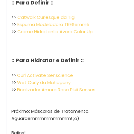
:: Para Definir ::
>>
Catwalk Curlesque da Tigi
>>
Espuma Modeladora TRESemmé
>>
Creme Hidratante Avora Color Up
:: Para Hidratar e Definir ::
>>
Curl Activate Senscience
>>
Wet Curly da Mahogany
>>
Finalizador Amora Rosa Pluii Senses
Próximo: Máscaras de Tratamento.
Aguardemmmmmmmmm! ;o)
Beijos!