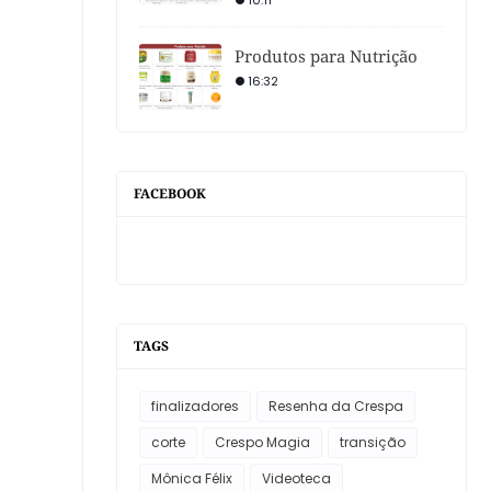
10:11
Produtos para Nutrição
16:32
FACEBOOK
TAGS
finalizadores
Resenha da Crespa
corte
Crespo Magia
transição
Mônica Félix
Videoteca