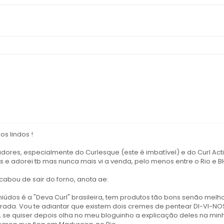
os lindos !
zadores, especialmente do Curlesque (este é imbatível) e do Curl Act
 e adorei tb mas nunca mais vi a venda, pelo menos entre o Rio e B
cabou de sair do forno, anota ae:
údos é a "Deva Curl" brasileira, tem produtos tão bons senão melh
da. Vou te adiantar que existem dois cremes de pentear DI-VI-NO
, se quiser depois olha no meu bloguinho a explicação deles na min