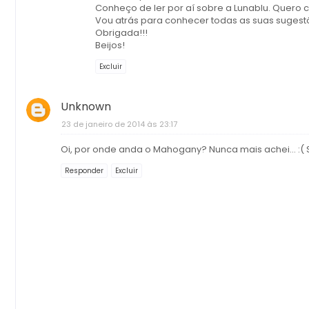
Conheço de ler por aí sobre a Lunablu. Quero 
Vou atrás para conhecer todas as suas sugest
Obrigada!!!
Beijos!
Excluir
Unknown
23 de janeiro de 2014 às 23:17
Oi, por onde anda o Mahogany? Nunca mais achei... :(
Responder
Excluir