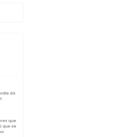
ivate da
H.
ores que
S que se
ha