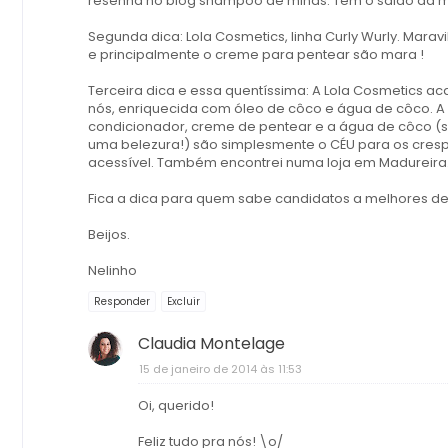
resenha no blog shampoo de minas. Tem o salão da ma
Segunda dica: Lola Cosmetics, linha Curly Wurly. Mar
e principalmente o creme para pentear são mara !
Terceira dica e essa quentíssima: A Lola Cosmetics a
nós, enriquecida com óleo de côco e água de côco. A 
condicionador, creme de pentear e a água de côco (s
uma belezura!) são simplesmente o CÉU para os cres
acessível. Também encontrei numa loja em Madureira
Fica a dica para quem sabe candidatos a melhores de 
Beijos.
Nelinho
Responder
Excluir
Claudia Montelage
15 de janeiro de 2014 às 11:53
Oi, querido!
Feliz tudo pra nós! \o/