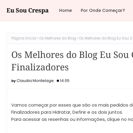
Eu Sou Crespa
Home
Por Onde Começar?
Página inicial
Os Melhores do Blog
Os Melhores do Blog Eu Sou C
Os Melhores do Blog Eu Sou 
Finalizadores
Claudia Montelage
14:05
Vamos começar por esses que são os mais pedidos d
Finalizadores para Hidratar, Definir e os dois juntos.
Para acessar as resenhas ou informações, clique no 