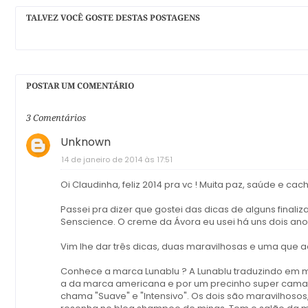
TALVEZ VOCÊ GOSTE DESTAS POSTAGENS
POSTAR UM COMENTÁRIO
3 Comentários
Unknown
14 de janeiro de 2014 às 17:51
Oi Claudinha, feliz 2014 pra vc ! Muita paz, saúde e cach
Passei pra dizer que gostei das dicas de alguns finali
Senscience. O creme da Ávora eu usei há uns dois anos
Vim lhe dar três dicas, duas maravilhosas e uma que a
Conhece a marca Lunablu ? A Lunablu traduzindo em mi
a da marca americana e por um precinho super camara
chama "Suave" e "Intensivo". Os dois são maravilhosos