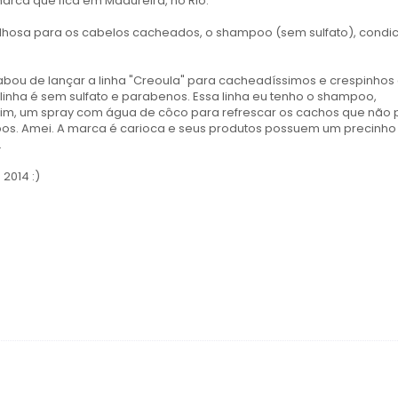
rca que fica em Madureira, no Rio.
avilhosa para os cabelos cacheados, o shampoo (sem sulfato), condi
cabou de lançar a linha "Creoula" para cacheadíssimos e crespinho
linha é sem sulfato e parabenos. Essa linha eu tenho o shampoo,
im, um spray com água de côco para refrescar os cachos que não 
pos. Amei. A marca é carioca e seus produtos possuem um precinh
.
2014 :)