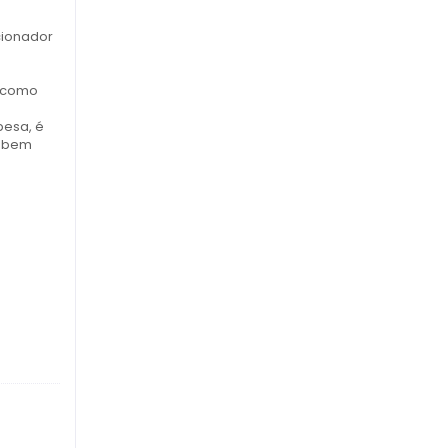
cionador
s como
pesa, é
o bem