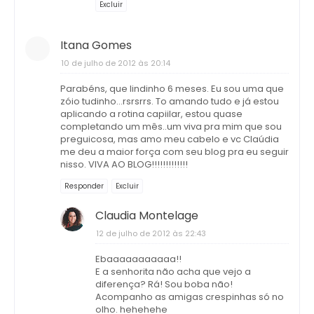
Excluir
Itana Gomes
10 de julho de 2012 às 20:14
Parabéns, que lindinho 6 meses. Eu sou uma que
zóio tudinho...rsrsrrs. To amando tudo e já estou
aplicando a rotina capiilar, estou quase
completando um mês..um viva pra mim que sou
preguicosa, mas amo meu cabelo e vc Claúdia
me deu a maior força com seu blog pra eu seguir
nisso. VIVA AO BLOG!!!!!!!!!!!!!
Responder
Excluir
Claudia Montelage
12 de julho de 2012 às 22:43
Ebaaaaaaaaaaa!!
E a senhorita não acha que vejo a
diferença? Rá! Sou boba não!
Acompanho as amigas crespinhas só no
olho. hehehehe