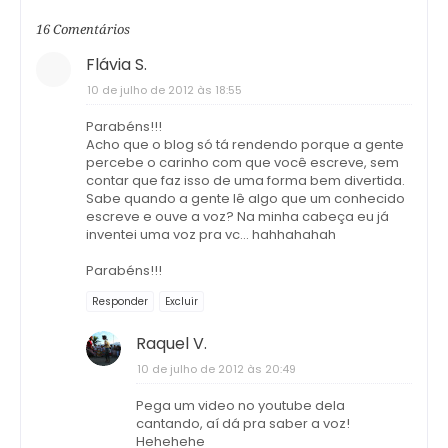
16 Comentários
Flávia S.
10 de julho de 2012 às 18:55
Parabéns!!!
Acho que o blog só tá rendendo porque a gente
percebe o carinho com que você escreve, sem
contar que faz isso de uma forma bem divertida.
Sabe quando a gente lê algo que um conhecido
escreve e ouve a voz? Na minha cabeça eu já
inventei uma voz pra vc... hahhahahah
Parabéns!!!
Responder
Excluir
Raquel V.
10 de julho de 2012 às 20:49
Pega um video no youtube dela
cantando, aí dá pra saber a voz!
Hehehehe