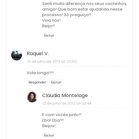
Senti muita diferença nos seus cachinhos,
amiga! Que bom estar ajudando nesse
processo! Xô preguiça!!
Viva nós!
Beijo!!
Excluir
Raquel V.
10 de julho de 2012 às 20:50
Vida longa!!!!
Responder
Excluir
Claudia Montelage
12 de julho de 2012 às 22:44
E com vocês junto!!
Eba! Eba!!!
Beijos!
Excluir