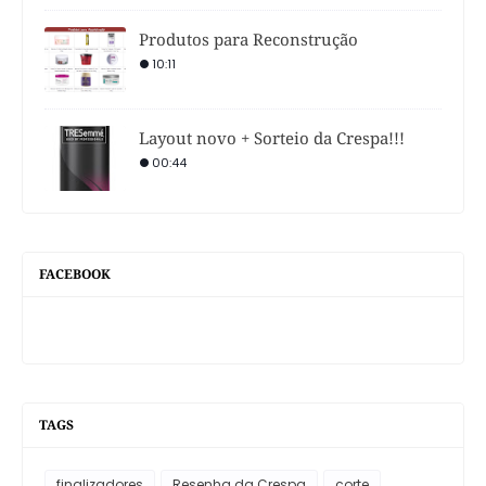
Produtos para Reconstrução
10:11
Layout novo + Sorteio da Crespa!!!
00:44
FACEBOOK
TAGS
finalizadores
Resenha da Crespa
corte