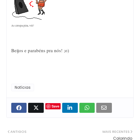
As crespa pira, véi!
Beijos e parabéns pra nós! ;o)
Notícias
Save
ANTIGOS
MAIS RECENTES
Colorindo