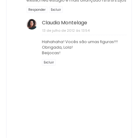
existe,meu estágio é mais avançado rsrsrsrs.bjos
Responder
Excluir
Claudia Montelage
13 de julho de 2012 às 13:54
Hahahaha! Vocês são umas figuras!!!
Obrigada, Lola!
Beijocas!
Excluir