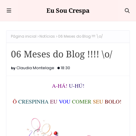
Eu Sou Crespa
Página inicial
Notícias
06 Meses do Blog !!!! \o/
06 Meses do Blog !!!! \o/
Claudia Montelage
18:30
A-HÁ!
U-HÚ!
Ô
CRESPINHA
EU
VOU
COMER
SEU
BOLO!