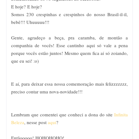
E hoje? E hoje?
Somos 230 crespinhas e crespinhos do nosso Brasil-il-il,
bebê!!! Uhuuuuu!!!
Gente, agradeço a beça, pra caramba, de montão a
companhia de vocês! Esse cantinho aqui só vale a pena
porque vocês estão juntos! Mesmo quem fica aí só zoiando,
que eu sei! :o)
E aí, para deixar essa nossa comemoração mais felizzzzzzz,
preciso contar uma nova-novidade!!!
Lembram que comentei que conheci a dona do site
Infinita
Beleza
, nesse post
aqui
?
Entãooooo! HOHOHOHO!