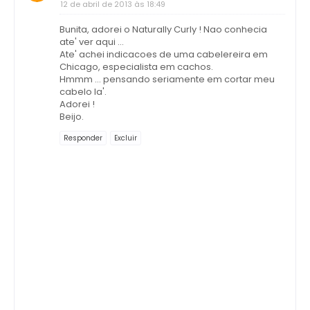
12 de abril de 2013 às 18:49
Bunita, adorei o Naturally Curly ! Nao conhecia
ate' ver aqui ...
Ate' achei indicacoes de uma cabelereira em
Chicago, especialista em cachos.
Hmmm ... pensando seriamente em cortar meu
cabelo la'.
Adorei !
Beijo.
Responder
Excluir