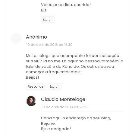
Valeu pela dica, querida!
Bjs!
Excluir
Anônimo
10 de abril de 2013 às 15:30
Muitos blogs que acompanho foi por indicação
sua viu? Lá no meu bloguinho pessoal também já
falei de você e do Ronaldo. Os outros eu vou
começar a frequentar mais!
Beijos!
Responder
Excluir
Claudia Montelage
10 de abril de 2013 às 23:21
Deixa aqui o endereço do seu blog,
Rejane.
Bjs e obrigada!