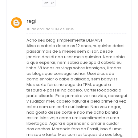
Excluir
regi
10 de abril de 2013 às 18:05
Acho seu blog simplesmente DEMAIS!
Aliso o cabelo desde os 12 anos, nuquinha deixei
passar mais de 5 meses sem alisar. Desde
janeiro decidi nao usar mais quimica. Nem sabia
o que esperar, nem sabia que tipo d cabelo eu
tinha. Vi todos os vlogs sobre transiçao, li todos
os blogs que consegui achar. Usei dicas de
como enrolar o cabelo alisado, sem babyliss.
Mas sexta feira, no auge da TPM, peguei a
tesoura e passei no cabelo. Cortei toooooda a
parte alisada. Pela primeira vez na vida, consegui
visualizar meu cabelo natural e pela primeira vez
estou com um corte curtissimo. Nao vou negar,
nao gosto desse corte e nao me acho bonita
assim. Mas vejo como um investimento e uma
libertaçao. Agora é aprender a amar e cuidar
dos cachos. Morando fora do Brasil, isso é uma
missao e tanto. Mas com os toques do seu blog,