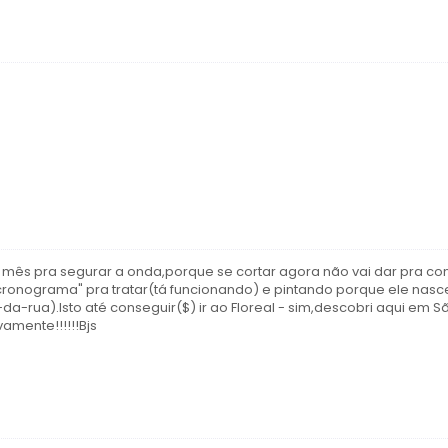
 mês pra segurar a onda,porque se cortar agora não vai dar pra con
cronograma" pra tratar(tá funcionando) e pintando porque ele nasc
rua).Isto até conseguir($) ir ao Floreal - sim,descobri aqui em S
amente!!!!!!Bjs