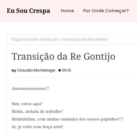
Eu Sou Crespa
Home
Por Onde Começar?
Página inicial
transição
Transição da Re Gontijo
Transição da Re Gontijo
Claudia Montelage
09:10
Amoreeeeeeeeees!!
Sim, estou aqui!
Siiiim, atolada de trabalho!
Siiiiiiiiiiiiiim, com muitas saudades dos nossos papinhos!!!
Já, já volto com força total!