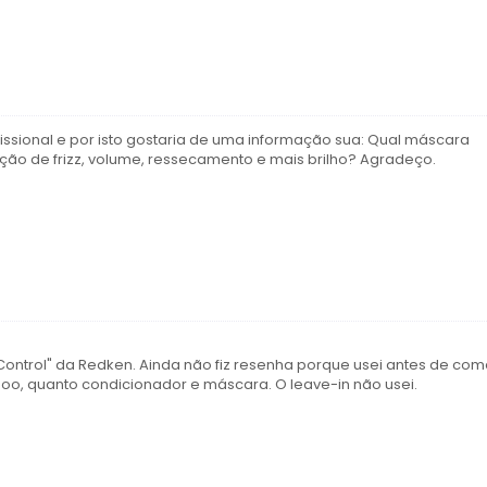
ssional e por isto gostaria de uma informação sua: Qual máscara
dução de frizz, volume, ressecamento e mais brilho? Agradeço.
 Control" da Redken. Ainda não fiz resenha porque usei antes de co
oo, quanto condicionador e máscara. O leave-in não usei.