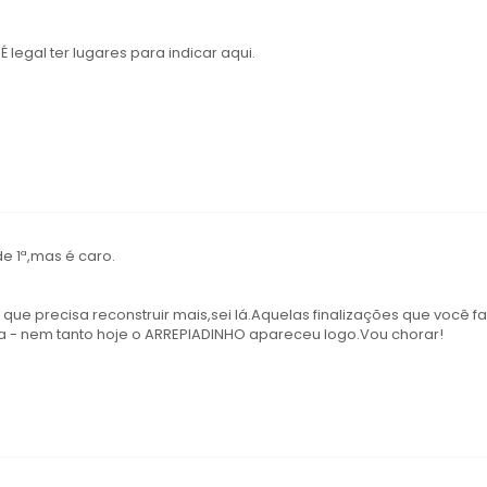
É legal ter lugares para indicar aqui.
e 1ª,mas é caro.
e precisa reconstruir mais,sei lá.Aquelas finalizações que você fa
a - nem tanto hoje o ARREPIADINHO apareceu logo.Vou chorar!