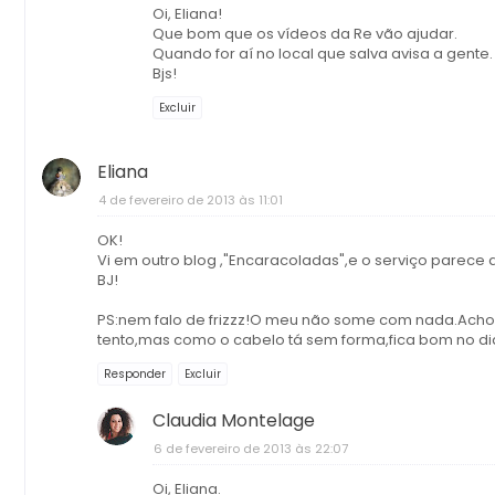
Oi, Eliana!
Que bom que os vídeos da Re vão ajudar.
Quando for aí no local que salva avisa a gente. 
Bjs!
Excluir
Eliana
4 de fevereiro de 2013 às 11:01
OK!
Vi em outro blog ,"Encaracoladas",e o serviço parece d
BJ!
PS:nem falo de frizzz!O meu não some com nada.Acho qu
tento,mas como o cabelo tá sem forma,fica bom no di
Responder
Excluir
Claudia Montelage
6 de fevereiro de 2013 às 22:07
Oi, Eliana.