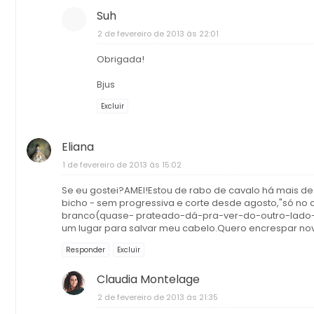
Suh
2 de fevereiro de 2013 às 22:01
Obrigada!
Bjus
Excluir
Eliana
1 de fevereiro de 2013 às 15:02
Se eu gostei?AMEI!Estou de rabo de cavalo há mais de
bicho - sem progressiva e corte desde agosto,"só no 
branco(quase- prateado-dá-pra-ver-do-outro-lado-da-
um lugar para salvar meu cabelo.Quero encrespar nov
Responder
Excluir
Claudia Montelage
2 de fevereiro de 2013 às 21:35