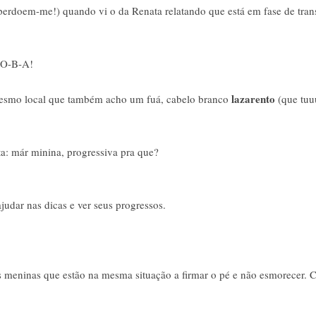
rdoem-me!) quando vi o da Renata relatando que está em fase de trans
. O-B-A!
lazarento
esmo local que também acho um fuá, cabelo branco
(que tuu
a: már minina, progressiva pra que?
udar nas dicas e ver seus progressos.
s meninas que estão na mesma situação a firmar o pé e não esmorecer. C