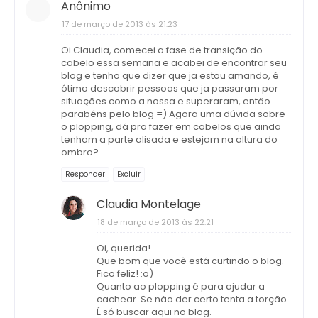
Anônimo
17 de março de 2013 às 21:23
Oi Claudia, comecei a fase de transição do
cabelo essa semana e acabei de encontrar seu
blog e tenho que dizer que ja estou amando, é
ótimo descobrir pessoas que ja passaram por
situações como a nossa e superaram, então
parabéns pelo blog =) Agora uma dúvida sobre
o plopping, dá pra fazer em cabelos que ainda
tenham a parte alisada e estejam na altura do
ombro?
Responder
Excluir
Claudia Montelage
18 de março de 2013 às 22:21
Oi, querida!
Que bom que você está curtindo o blog.
Fico feliz! :o)
Quanto ao plopping é para ajudar a
cachear. Se não der certo tenta a torção.
É só buscar aqui no blog.