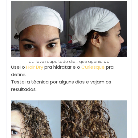
♫♫ lava roupa todo dia... que agonia ♫♫
Usei o
Hair Dry
pra hidratar e o
Curlesque
pra
definir.
Testei a técnica por alguns dias e vejam os
resultados.