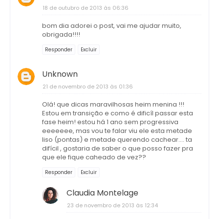
18 de outubro de 2013 às 06:36
bom dia adorei o post, vai me ajudar muito,
obrigada!!!!
Responder
Excluir
Unknown
21 de novembro de 2013 às 01:36
Olá! que dicas maravilhosas heim menina !!!
Estou em transição e como é dificíl passar esta
fase heim! estou há 1 ano sem progressiva
eeeeeee, mas vou te falar viu ele esta metade
liso (pontas) e metade querendo cachear.... ta
difícil , gostaria de saber o que posso fazer pra
que ele fique caheado de vez??
Responder
Excluir
Claudia Montelage
23 de novembro de 2013 às 12:34