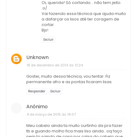
Oi, querida! Só cortando... não tem jeito.
:o/
Vai fazendo essa técnica que ajuda muito
a disfarçar os lisos até ter coragem de
cortar.
Bjs!
Excluir
Unknown
18 de dezembro de 2013 às 12:24
Gostei, muito dessa técnica, vou tentar. Fiz
permanente afro e as pontas ficaram lisas.
Responder
Excluir
Anônimo
4 de março de 2015 às 16:07
Meu cabelo ainda ta muito curtinho da pra fazer
tb e guando molho fica mais liso ainda...oq faço
nem to saindo de casa por calsa do cabelo que