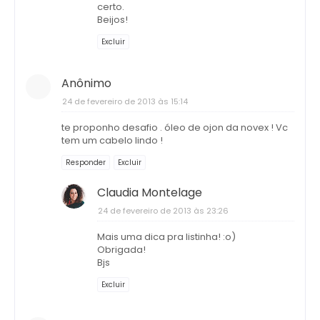
certo.
Beijos!
Excluir
Anônimo
24 de fevereiro de 2013 às 15:14
te proponho desafio . óleo de ojon da novex ! Vc
tem um cabelo lindo !
Responder
Excluir
Claudia Montelage
24 de fevereiro de 2013 às 23:26
Mais uma dica pra listinha! :o)
Obrigada!
Bjs
Excluir