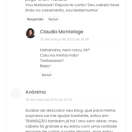
Vou testaaaar! Depois te conto! Seu cabelo tava
lindo no casamento, sou testemunha!
Responder
Excluir
Claudia Montelage
31 de março de 2012 às 19:36
Hahahaha, nem rolou, tá?
Caiu na minha mão!
Testaaaaa!!
Beijo!
Excluir
Anônimo
16 de maio de 2012 às 01:30
Acabei de descobrir seu blog, que para minha
surpresa vai me ajudar bastante, estou em
TRANSIÇÃO também já há 1 ano sem alisar, meu
cabelo tá grande e eu estou com uma vontade
enorme de cortar a parte alisada...mas estou