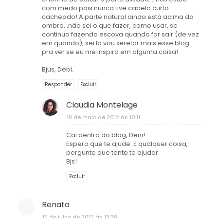
com medo pois nunca tive cabelo curto
cacheado! A parte natural ainda está acima do
ombro...não sei o que fazer, como usar, se
continuo fazendo escova quando for sair (de vez
em quando), sei lá vou xeretar mais esse blog
pra ver se eu me inspiro em alguma coisa!
Bjus, Debi.
Responder
Excluir
Claudia Montelage
18 de maio de 2012 às 10:11
Cai dentro do blog, Deni!
Espero que te ajude. E qualquer coisa,
pergunte que tento te ajudar.
Bjs!
Excluir
Renata
15 de julho de 2012 às 13:38