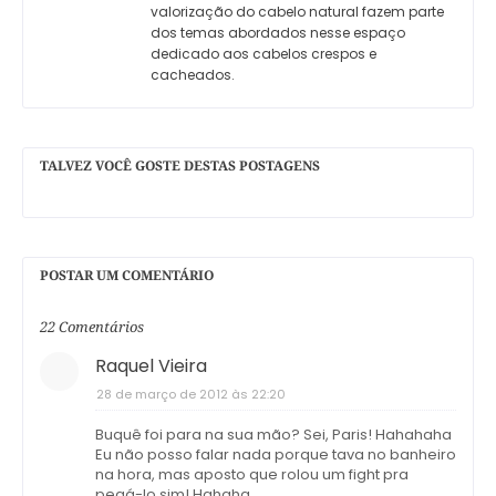
valorização do cabelo natural fazem parte
dos temas abordados nesse espaço
dedicado aos cabelos crespos e
cacheados.
TALVEZ VOCÊ GOSTE DESTAS POSTAGENS
POSTAR UM COMENTÁRIO
22 Comentários
Raquel Vieira
28 de março de 2012 às 22:20
Buquê foi para na sua mão? Sei, Paris! Hahahaha
Eu não posso falar nada porque tava no banheiro
na hora, mas aposto que rolou um fight pra
pegá-lo sim! Hahaha