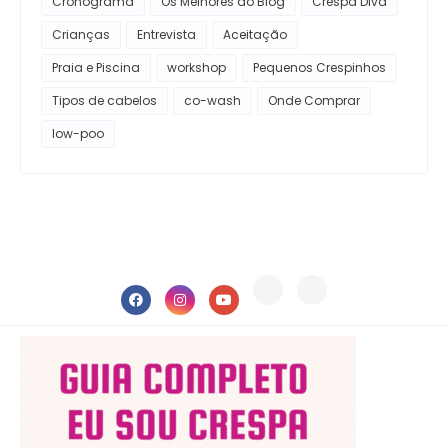
Cronograma
Os Melhores do Blog
Crespa Diva
Crianças
Entrevista
Aceitação
Praia e Piscina
workshop
Pequenos Crespinhos
Tipos de cabelos
co-wash
Onde Comprar
low-poo