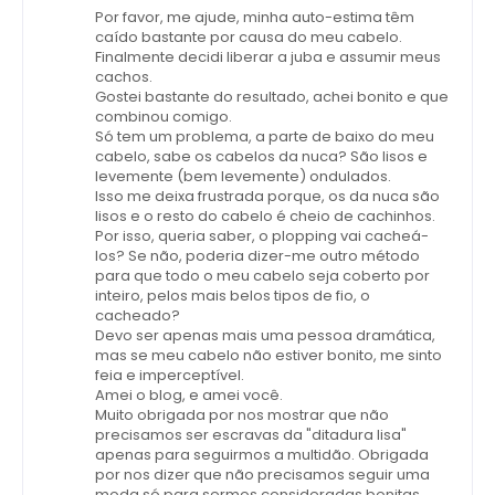
Por favor, me ajude, minha auto-estima têm
caído bastante por causa do meu cabelo.
Finalmente decidi liberar a juba e assumir meus
cachos.
Gostei bastante do resultado, achei bonito e que
combinou comigo.
Só tem um problema, a parte de baixo do meu
cabelo, sabe os cabelos da nuca? São lisos e
levemente (bem levemente) ondulados.
Isso me deixa frustrada porque, os da nuca são
lisos e o resto do cabelo é cheio de cachinhos.
Por isso, queria saber, o plopping vai cacheá-
los? Se não, poderia dizer-me outro método
para que todo o meu cabelo seja coberto por
inteiro, pelos mais belos tipos de fio, o
cacheado?
Devo ser apenas mais uma pessoa dramática,
mas se meu cabelo não estiver bonito, me sinto
feia e imperceptível.
Amei o blog, e amei você.
Muito obrigada por nos mostrar que não
precisamos ser escravas da "ditadura lisa"
apenas para seguirmos a multidão. Obrigada
por nos dizer que não precisamos seguir uma
moda só para sermos consideradas bonitas.