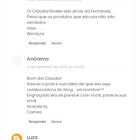
Oi Cláudia!Gostei das dicas da Fernanda.
Pena que os produtos que ela usa não são
vendidos
aqui........
Abraços.
Responder
Excluir
Anônimo
9 de setembro de 2013 às 09:04
Bom dia Claudia!
Adorei o post e sua idéia de que ela seja
colaboradora do blog....vai bombar!!!
Engraçado ela se parece com você, parece sua
irmã....
Grande bj.
Camila
Responder
Excluir
Luza