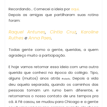
Recordando... Comecei a ideia por
aqui
.
Depois as amigas que partilharam suas rotina
foram:
Raquel Antunes
,
Cíntia Cruz
,
Karoline
Ruthes
e
Anna Paes
.
Todas gente como a gente, queridas, a quem
agradeço muito a participação.
E hoje vamos retomar essa ideia com uma outra
querida que conheci na época do colégio. Tipo,
alguns (muitos) anos atrás
. Depois a vida
#abafa
deu aquela separada, quando os caminhos das
pessoas tomam um rumo bem diferente, e
retomamos o nosso contato de uns tempos pra
cá. A Fê casou, se mudou para Chicago e a gente