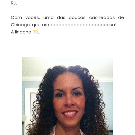
RJ.
Com vocês, uma das poucas cacheadas de
Chicago, que arrraaaaaaaaaaaaaaaaaaaasa!
A lindona
3B
...