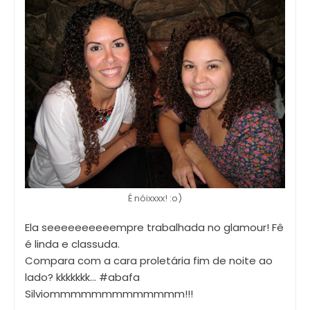
É nóixxxx! :o)
Ela seeeeeeeeeempre trabalhada no glamour! Fê
é linda e classuda.
Compara com a cara proletária fim de noite ao
lado? kkkkkkk... #abafa
Silviommmmmmmmmmmmm!!!