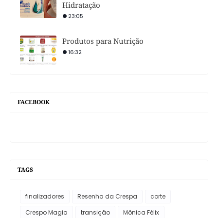
Hidratação
23:05
Produtos para Nutrição
16:32
FACEBOOK
TAGS
finalizadores
Resenha da Crespa
corte
Crespo Magia
transição
Mônica Félix