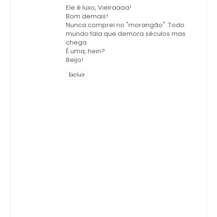
Ele é luxo, Vieiraaaa!
Bom demais!
Nunca comprei no "morangão". Todo
mundo fala que demora séculos mas
chega.
É uma, hein?
Beijo!
Excluir