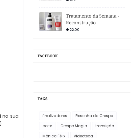
10:11
Tratamento da Semana -
Reconstrução
22:00
FACEBOOK
TAGS
í na sua
finalizadores
Resenha da Crespa
)
corte
Crespo Magia
transição
Mônica Félix
Videoteca