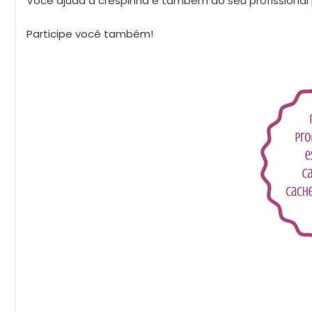
Você ajuda a crespinha e também ao seu profissional p
Participe você também!