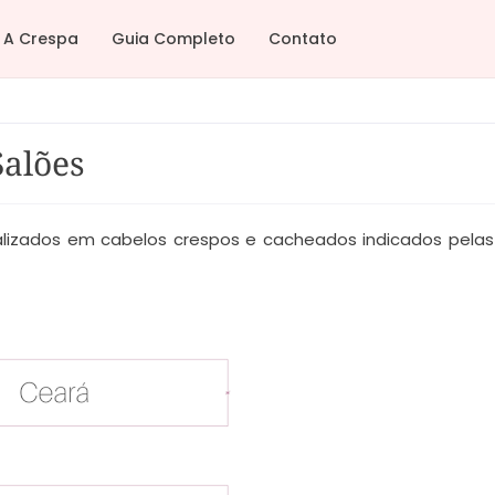
A Crespa
Guia Completo
Contato
Salões
ializados em cabelos crespos e cacheados indicados pelas 