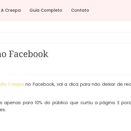
A Crespa
Guia Completo
Contato
 no Facebook
 da Crespa
no
Facebook, vai a dica para não deixar de re
 apenas para 10% do público que curtiu a página. E por
es.