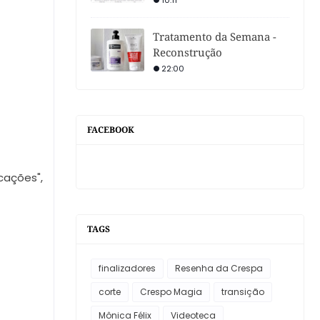
10:11
Tratamento da Semana -
Reconstrução
22:00
FACEBOOK
icações",
TAGS
finalizadores
Resenha da Crespa
corte
Crespo Magia
transição
Mônica Félix
Videoteca