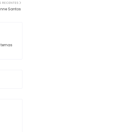
S RECENTES
anne Santos
s temas