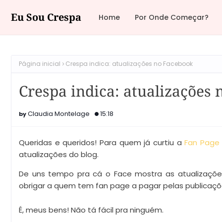
Eu Sou Crespa
Home
Por Onde Começar?
Página inicial
Crespa indica: atualizações no Facebook
Crespa indica: atualizações
Claudia Montelage
15:18
Queridas e queridos! Para quem já curtiu a
Fan Page
atualizações do blog.
De uns tempo pra cá o Face mostra as atualizações
obrigar a quem tem fan page a pagar pelas publicaçõ
É, meus bens! Não tá fácil pra ninguém.