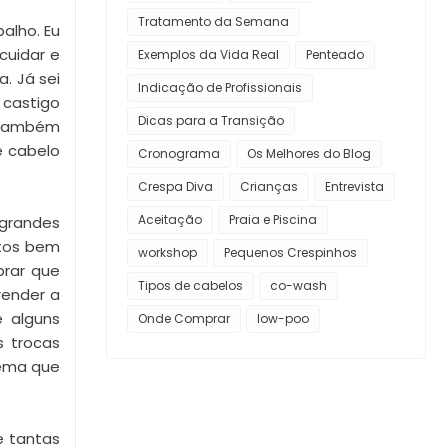
Tratamento da Semana
alho. Eu
cuidar e
Exemplos da Vida Real
Penteado
a. Já sei
Indicação de Profissionais
 castigo
Dicas para a Transição
i também
e cabelo
Cronograma
Os Melhores do Blog
Crespa Diva
Crianças
Entrevista
Aceitação
Praia e Piscina
 grandes
ntos bem
workshop
Pequenos Crespinhos
brar que
Tipos de cabelos
co-wash
render a
e alguns
Onde Comprar
low-poo
s trocas
lema que
e tantas