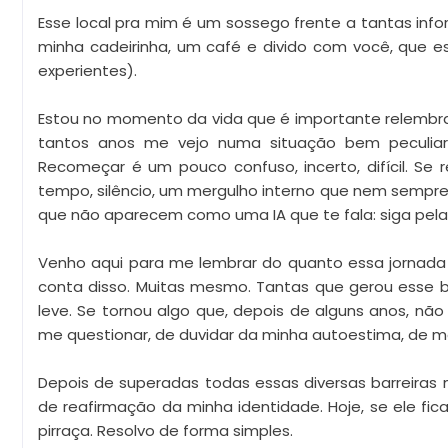
Esse local pra mim é um sossego frente a tantas in
minha cadeirinha, um café e divido com você, que e
experientes).
Estou no momento da vida que é importante relembra
tantos anos me vejo numa situação bem peculiar 
Recomeçar é um pouco confuso, incerto, difícil. Se
tempo, silêncio, um mergulho interno que nem sempre 
que não aparecem como uma IA que te fala: siga pela 
Venho aqui para me lembrar do quanto essa jornada c
conta disso. Muitas mesmo. Tantas que gerou esse bl
leve. Se tornou algo que, depois de alguns anos, nã
me questionar, de duvidar da minha autoestima, de m
Depois de superadas todas essas diversas barreiras
de reafirmação da minha identidade. Hoje, se ele fic
pirraça. Resolvo de forma simples.