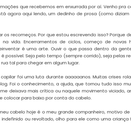
formações que recebemos em enxurrada por aí. Venho pra 
stá agora aqui lendo, um dedinho de prosa (como diziam
r os recomeços. Por que estou escrevendo isso? Porque d
na vida. Encerramentos de ciclos, começo de novas his
 reinventar é uma arte. Ouvir o que passa dentro da gent
é possível. Seja pelo tempo (sempre corrido), seja pelas r
rua tal para chegar em algum lugar.
apilar foi uma luta durante aaaaaanos. Muitas crises rol
og. Foi o conhecimento, a ajuda, que tornou tudo isso mu
o me deixava mais crítica ou naquele movimento viciado, a
e colocar para baixo por conta do cabelo.
 meu cabelo hoje é o meu grande companheiro, motivo de 
a indefinido ou revoltado, olho para ele como uma criança