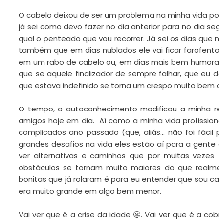
O cabelo deixou de ser um problema na minha vida porq
já sei como devo fazer no dia anterior para no dia seg
qual o penteado que vou recorrer. Já sei os dias que n
também que em dias nublados ele vai ficar farofento
em um rabo de cabelo ou, em dias mais bem humorado
que se aquele finalizador de sempre falhar, que eu da
que estava indefinido se torna um crespo muito bem 
O tempo, o autoconhecimento modificou a minha re
amigos hoje em dia. Aí como a minha vida profissio
complicados ano passado (que, aliás... não foi fácil 
grandes desafios na vida eles estão aí para a gente 
ver alternativas e caminhos que por muitas vezes
obstáculos se tornam muito maiores do que realment
bonitas que já rolaram é para eu entender que sou c
era muito grande em algo bem menor.
Vai ver que é a crise da idade 😬. Vai ver que é a 