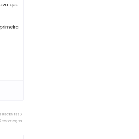
hava que
primeira
S RECENTES
 Recomeços