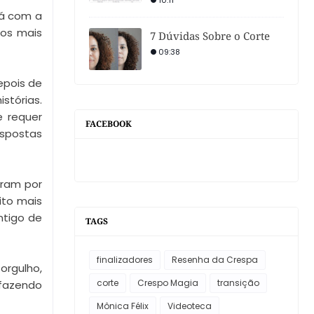
10:11
cá com a
 os mais
7 Dúvidas Sobre o Corte
09:38
epois de
tórias.
e requer
FACEBOOK
espostas
aram por
ito mais
ntigo de
TAGS
finalizadores
Resenha da Crespa
orgulho,
corte
Crespo Magia
transição
 fazendo
Mônica Félix
Videoteca