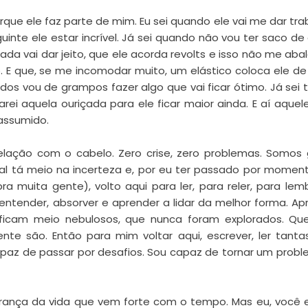
ue ele faz parte de mim. Eu sei quando ele vai me dar trab
uinte ele estar incrível. Já sei quando não vou ter saco de 
ada vai dar jeito, que ele acorda revolts e isso não me abal
. E que, se me incomodar muito, um elástico coloca ele de
s vou de grampos fazer algo que vai ficar ótimo. Já se
rei aquela ouriçada para ele ficar maior ainda. E aí aquel
assumido.
lação com o cabelo. Zero crise, zero problemas. Somos
nal tá meio na incerteza e, por eu ter passado por mome
pra muita gente), volto aqui para ler, para reler, para lem
entender, absorver e aprender a lidar da melhor forma. Ap
 ficam meio nebulosos, que nunca foram explorados. Qu
e são. Então para mim voltar aqui, escrever, ler tanta
apaz de passar por desafios. Sou capaz de tornar um prob
cobrança da vida que vem forte com o tempo. Mas eu, você 