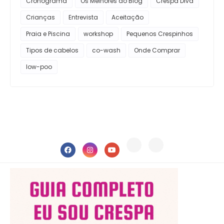
Cronograma
Os Melhores do Blog
Crespa Diva
Crianças
Entrevista
Aceitação
Praia e Piscina
workshop
Pequenos Crespinhos
Tipos de cabelos
co-wash
Onde Comprar
low-poo