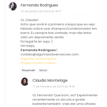
Fernanda Rodrigues
27 de janeiro de 2024 às 18:37
Oi, Claudia!
Acho que você é a primeira crespa que eu vejo
falando sobre usar shampoo/condicionador em
barra. Eu sempre tive vontade, mas não tinha
visto um depoimento ainda.
Foi legal te ler aqui :)
Um beijo,
Fernanda Rodrigues
|
contato@algumasobservacoes.com
Algumas Observações
Projeto Escrita Criativa
Responder
Excluir
Claudia Montelage
17 de fevereiro de 2024 às 15:16
Oi, Fernanda! Que bom, viu? Experimentei
recentemente os da Lola e gostei
bastante também. Vale dar uma olhada.