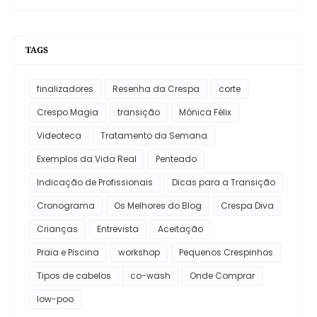
TAGS
finalizadores
Resenha da Crespa
corte
Crespo Magia
transição
Mônica Félix
Videoteca
Tratamento da Semana
Exemplos da Vida Real
Penteado
Indicação de Profissionais
Dicas para a Transição
Cronograma
Os Melhores do Blog
Crespa Diva
Crianças
Entrevista
Aceitação
Praia e Piscina
workshop
Pequenos Crespinhos
Tipos de cabelos
co-wash
Onde Comprar
low-poo