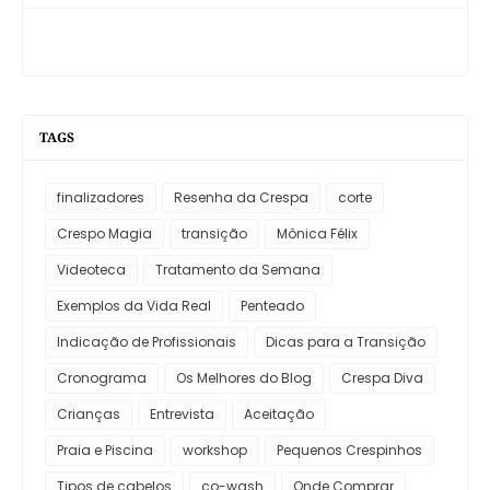
TAGS
finalizadores
Resenha da Crespa
corte
Crespo Magia
transição
Mônica Félix
Videoteca
Tratamento da Semana
Exemplos da Vida Real
Penteado
Indicação de Profissionais
Dicas para a Transição
Cronograma
Os Melhores do Blog
Crespa Diva
Crianças
Entrevista
Aceitação
Praia e Piscina
workshop
Pequenos Crespinhos
Tipos de cabelos
co-wash
Onde Comprar