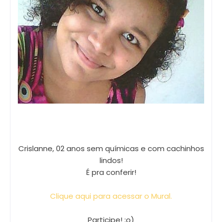
Crislanne, 02 anos sem químicas e com cachinhos
lindos!
É pra conferir!
Clique aqui para acessar o Mural.
Pa
rticipe! ;o)