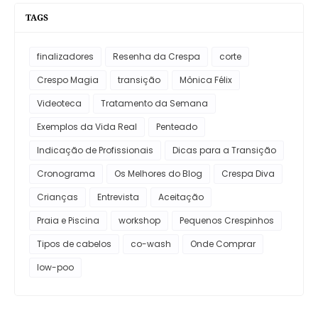
TAGS
finalizadores
Resenha da Crespa
corte
Crespo Magia
transição
Mônica Félix
Videoteca
Tratamento da Semana
Exemplos da Vida Real
Penteado
Indicação de Profissionais
Dicas para a Transição
Cronograma
Os Melhores do Blog
Crespa Diva
Crianças
Entrevista
Aceitação
Praia e Piscina
workshop
Pequenos Crespinhos
Tipos de cabelos
co-wash
Onde Comprar
low-poo